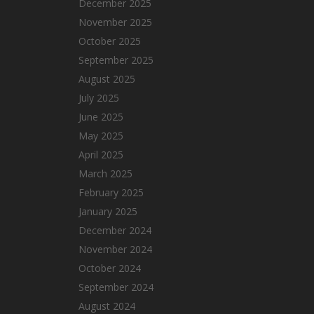
December 2025
November 2025
October 2025
September 2025
August 2025
July 2025
June 2025
May 2025
April 2025
March 2025
February 2025
January 2025
December 2024
November 2024
October 2024
September 2024
August 2024