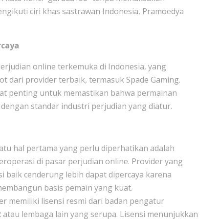
ngikuti ciri khas sastrawan Indonesia, Pramoedya
rcaya
erjudian online terkemuka di Indonesia, yang
t dari provider terbaik, termasuk Spade Gaming.
ngat penting untuk memastikan bahwa permainan
dengan standar industri perjudian yang diatur.
satu hal pertama yang perlu diperhatikan adalah
eroperasi di pasar perjudian online. Provider yang
asi baik cenderung lebih dapat dipercaya karena
 membangun basis pemain yang kuat.
der memiliki lisensi resmi dari badan pengatur
R atau lembaga lain yang serupa. Lisensi menunjukkan