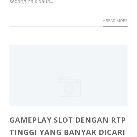
sedang naik daun...
+ READ MORE
GAMEPLAY SLOT DENGAN RTP
TINGGI YANG BANYAK DICARI