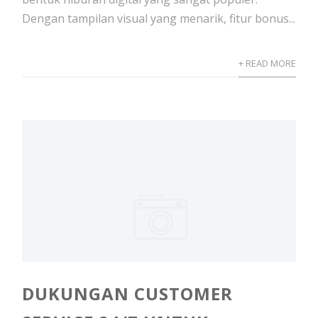
Dengan tampilan visual yang menarik, fitur bonus...
+ READ MORE
DUKUNGAN CUSTOMER