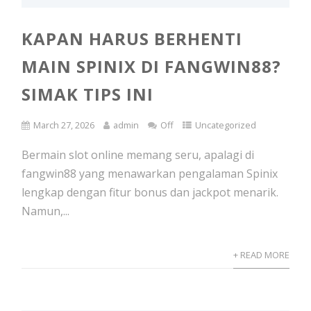
KAPAN HARUS BERHENTI
MAIN SPINIX DI FANGWIN88?
SIMAK TIPS INI
March 27, 2026
admin
Off
Uncategorized
Bermain slot online memang seru, apalagi di
fangwin88 yang menawarkan pengalaman Spinix
lengkap dengan fitur bonus dan jackpot menarik.
Namun,...
+ READ MORE