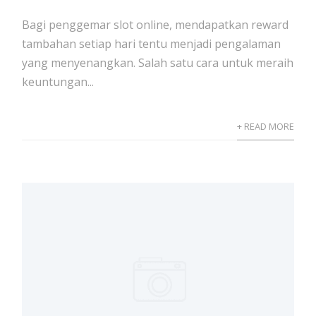
Bagi penggemar slot online, mendapatkan reward
tambahan setiap hari tentu menjadi pengalaman
yang menyenangkan. Salah satu cara untuk meraih
keuntungan...
+ READ MORE