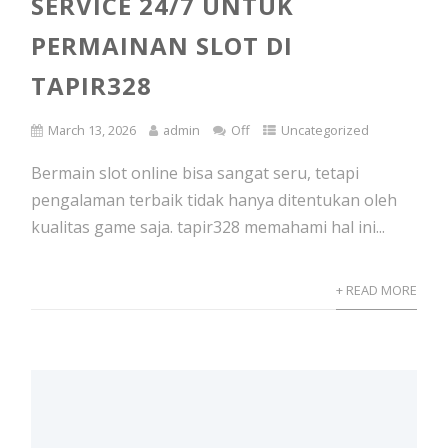
SERVICE 24/7 UNTUK
PERMAINAN SLOT DI
TAPIR328
March 13, 2026
admin
Off
Uncategorized
Bermain slot online bisa sangat seru, tetapi
pengalaman terbaik tidak hanya ditentukan oleh
kualitas game saja. tapir328 memahami hal ini...
+ READ MORE