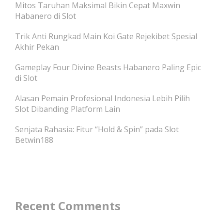
Mitos Taruhan Maksimal Bikin Cepat Maxwin
Habanero di Slot
Trik Anti Rungkad Main Koi Gate Rejekibet Spesial
Akhir Pekan
Gameplay Four Divine Beasts Habanero Paling Epic
di Slot
Alasan Pemain Profesional Indonesia Lebih Pilih
Slot Dibanding Platform Lain
Senjata Rahasia: Fitur “Hold & Spin” pada Slot
Betwin188
Recent Comments