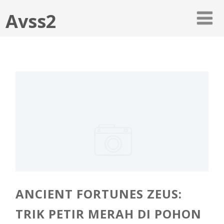
Avss2
ANCIENT FORTUNES ZEUS:
TRIK PETIR MERAH DI POHON