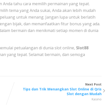
 Anda tahu cara memilih permainan yang tepat.
milih tema yang Anda sukai, Anda akan lebih mudah
eluang untuk menang. Jangan lupa untuk berlatih
ngan bijak, dan memanfaatkan fitur bonus yang ada.
 dalam bermain dan menikmati setiap momen di dunia
memulai petualangan di dunia slot online,
Slot88
ihan yang tepat. Selamat bermain, dan semoga
Next Post
Tips dan Trik Menangkan Slot Online di Qris
Slot dengan Mudah
Kasino