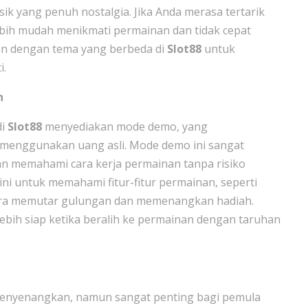
sik yang penuh nostalgia. Jika Anda merasa tertarik
bih mudah menikmati permainan dan tidak cepat
n dengan tema yang berbeda di
Slot88
untuk
i.
h
di
Slot88
menyediakan mode demo, yang
menggunakan uang asli. Mode demo ini sangat
an memahami cara kerja permainan tanpa risiko
i untuk memahami fitur-fitur permainan, seperti
 cara memutar gulungan dan memenangkan hadiah.
ebih siap ketika beralih ke permainan dengan taruhan
enyenangkan, namun sangat penting bagi pemula