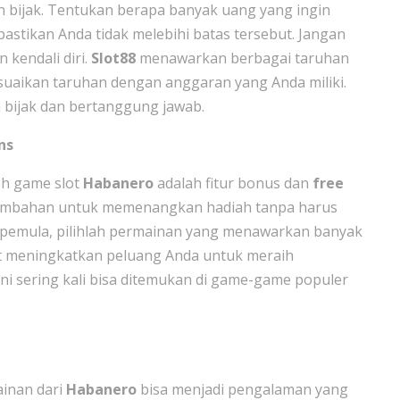
 bijak. Tentukan berapa banyak uang yang ingin
pastikan Anda tidak melebihi batas tersebut. Jangan
 kendali diri.
Slot88
menawarkan berbagai taruhan
suaikan taruhan dengan anggaran yang Anda miliki.
n bijak dan bertanggung jawab.
ns
eh game slot
Habanero
adalah fitur bonus dan
free
g tambahan untuk memenangkan hadiah tanpa harus
pemula, pilihlah permainan yang menawarkan banyak
pat meningkatkan peluang Anda untuk meraih
 ini sering kali bisa ditemukan di game-game populer
inan dari
Habanero
bisa menjadi pengalaman yang