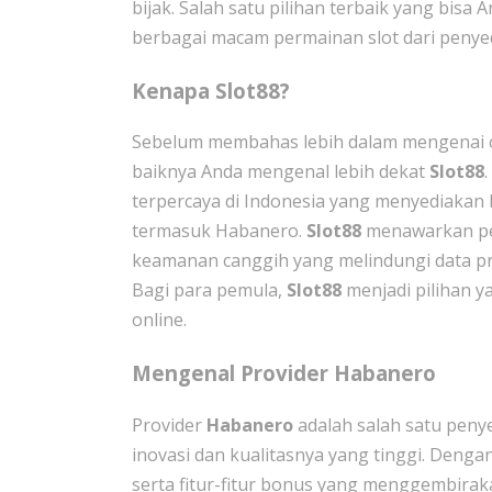
bijak. Salah satu pilihan terbaik yang bisa
berbagai macam permainan slot dari penyed
Kenapa Slot88?
Sebelum membahas lebih dalam mengenai c
baiknya Anda mengenal lebih dekat
Slot88
terpercaya di Indonesia yang menyediakan b
termasuk Habanero.
Slot88
menawarkan pe
keamanan canggih yang melindungi data pri
Bagi para pemula,
Slot88
menjadi pilihan y
online.
Mengenal Provider Habanero
Provider
Habanero
adalah salah satu peny
inovasi dan kualitasnya yang tinggi. Denga
serta fitur-fitur bonus yang menggembir