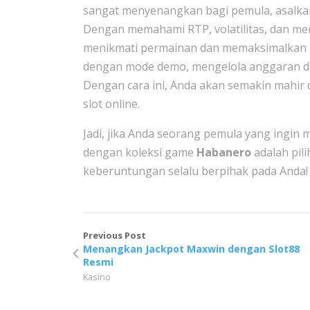
sangat menyenangkan bagi pemula, asalkan
Dengan memahami RTP, volatilitas, dan me
menikmati permainan dan memaksimalkan p
dengan mode demo, mengelola anggaran de
Dengan cara ini, Anda akan semakin mahir
slot online.
Jadi, jika Anda seorang pemula yang ingin 
dengan koleksi game
Habanero
adalah pil
keberuntungan selalu berpihak pada Anda!
Previous Post
Menangkan Jackpot Maxwin dengan Slot88
Resmi
Kasino