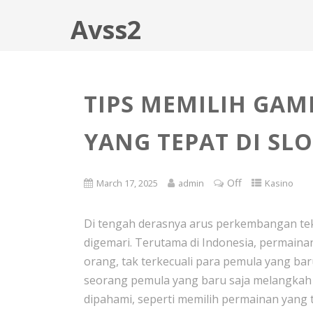
Avss2
TIPS MEMILIH GAM
YANG TEPAT DI SL
Off
March 17, 2025
admin
Kasino
Di tengah derasnya arus perkembangan tekno
digemari. Terutama di Indonesia, permaina
orang, tak terkecuali para pemula yang baru
seorang pemula yang baru saja melangkah ke
dipahami, seperti memilih permainan yan