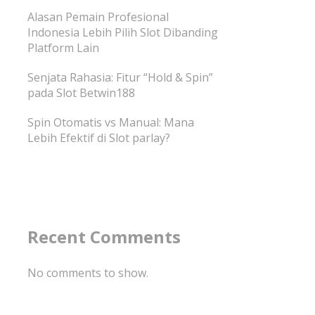
Alasan Pemain Profesional
Indonesia Lebih Pilih Slot Dibanding
Platform Lain
Senjata Rahasia: Fitur “Hold & Spin”
pada Slot Betwin188
Spin Otomatis vs Manual: Mana
Lebih Efektif di Slot parlay?
Recent Comments
No comments to show.