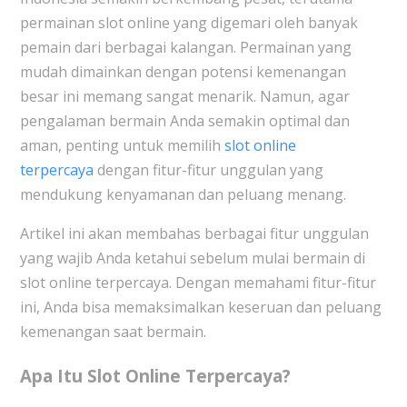
permainan slot online yang digemari oleh banyak
pemain dari berbagai kalangan. Permainan yang
mudah dimainkan dengan potensi kemenangan
besar ini memang sangat menarik. Namun, agar
pengalaman bermain Anda semakin optimal dan
aman, penting untuk memilih
slot online
terpercaya
dengan fitur-fitur unggulan yang
mendukung kenyamanan dan peluang menang.
Artikel ini akan membahas berbagai fitur unggulan
yang wajib Anda ketahui sebelum mulai bermain di
slot online terpercaya. Dengan memahami fitur-fitur
ini, Anda bisa memaksimalkan keseruan dan peluang
kemenangan saat bermain.
Apa Itu Slot Online Terpercaya?