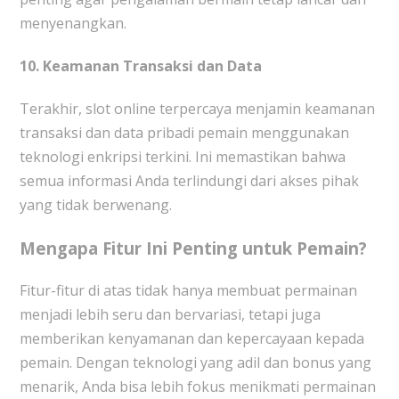
menyenangkan.
10.
Keamanan Transaksi dan Data
Terakhir, slot online terpercaya menjamin keamanan
transaksi dan data pribadi pemain menggunakan
teknologi enkripsi terkini. Ini memastikan bahwa
semua informasi Anda terlindungi dari akses pihak
yang tidak berwenang.
Mengapa Fitur Ini Penting untuk Pemain?
Fitur-fitur di atas tidak hanya membuat permainan
menjadi lebih seru dan bervariasi, tetapi juga
memberikan kenyamanan dan kepercayaan kepada
pemain. Dengan teknologi yang adil dan bonus yang
menarik, Anda bisa lebih fokus menikmati permainan