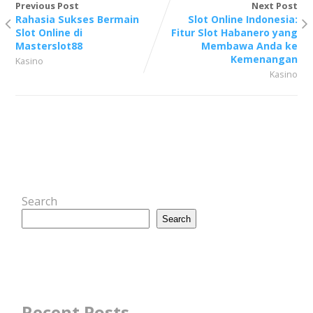
Previous Post
Next Post
Rahasia Sukses Bermain
Slot Online Indonesia:
Slot Online di
Fitur Slot Habanero yang
Masterslot88
Membawa Anda ke
Kemenangan
Kasino
Kasino
Search
Search
Recent Posts