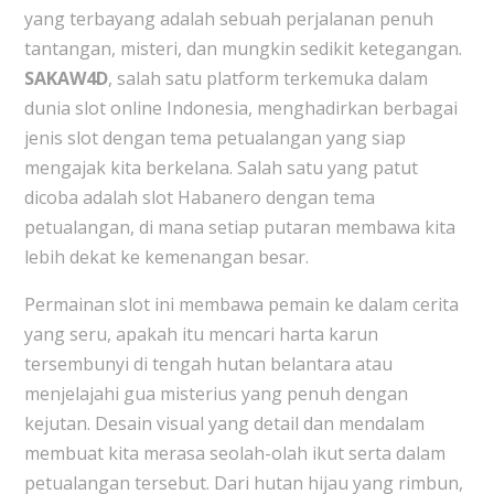
yang terbayang adalah sebuah perjalanan penuh
tantangan, misteri, dan mungkin sedikit ketegangan.
SAKAW4D
, salah satu platform terkemuka dalam
dunia slot online Indonesia, menghadirkan berbagai
jenis slot dengan tema petualangan yang siap
mengajak kita berkelana. Salah satu yang patut
dicoba adalah slot Habanero dengan tema
petualangan, di mana setiap putaran membawa kita
lebih dekat ke kemenangan besar.
Permainan slot ini membawa pemain ke dalam cerita
yang seru, apakah itu mencari harta karun
tersembunyi di tengah hutan belantara atau
menjelajahi gua misterius yang penuh dengan
kejutan. Desain visual yang detail dan mendalam
membuat kita merasa seolah-olah ikut serta dalam
petualangan tersebut. Dari hutan hijau yang rimbun,