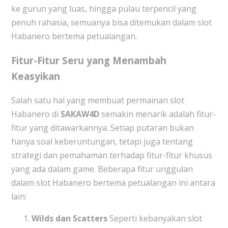
ke gurun yang luas, hingga pulau terpencil yang
penuh rahasia, semuanya bisa ditemukan dalam slot
Habanero bertema petualangan.
Fitur-Fitur Seru yang Menambah
Keasyikan
Salah satu hal yang membuat permainan slot
Habanero di
SAKAW4D
semakin menarik adalah fitur-
fitur yang ditawarkannya. Setiap putaran bukan
hanya soal keberuntungan, tetapi juga tentang
strategi dan pemahaman terhadap fitur-fitur khusus
yang ada dalam game. Beberapa fitur unggulan
dalam slot Habanero bertema petualangan ini antara
lain:
Wilds dan Scatters
Seperti kebanyakan slot