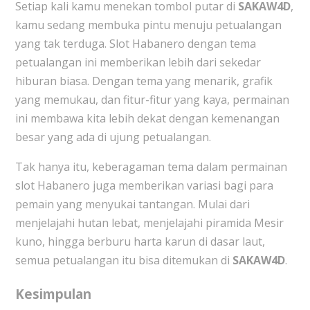
Setiap kali kamu menekan tombol putar di
SAKAW4D
,
kamu sedang membuka pintu menuju petualangan
yang tak terduga. Slot Habanero dengan tema
petualangan ini memberikan lebih dari sekedar
hiburan biasa. Dengan tema yang menarik, grafik
yang memukau, dan fitur-fitur yang kaya, permainan
ini membawa kita lebih dekat dengan kemenangan
besar yang ada di ujung petualangan.
Tak hanya itu, keberagaman tema dalam permainan
slot Habanero juga memberikan variasi bagi para
pemain yang menyukai tantangan. Mulai dari
menjelajahi hutan lebat, menjelajahi piramida Mesir
kuno, hingga berburu harta karun di dasar laut,
semua petualangan itu bisa ditemukan di
SAKAW4D
.
Kesimpulan