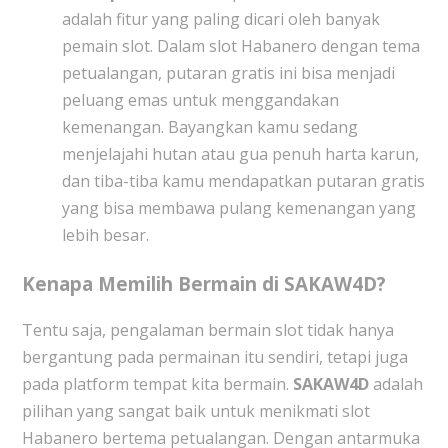
adalah fitur yang paling dicari oleh banyak
pemain slot. Dalam slot Habanero dengan tema
petualangan, putaran gratis ini bisa menjadi
peluang emas untuk menggandakan
kemenangan. Bayangkan kamu sedang
menjelajahi hutan atau gua penuh harta karun,
dan tiba-tiba kamu mendapatkan putaran gratis
yang bisa membawa pulang kemenangan yang
lebih besar.
Kenapa Memilih Bermain di
SAKAW4D
?
Tentu saja, pengalaman bermain slot tidak hanya
bergantung pada permainan itu sendiri, tetapi juga
pada platform tempat kita bermain.
SAKAW4D
adalah
pilihan yang sangat baik untuk menikmati slot
Habanero bertema petualangan. Dengan antarmuka