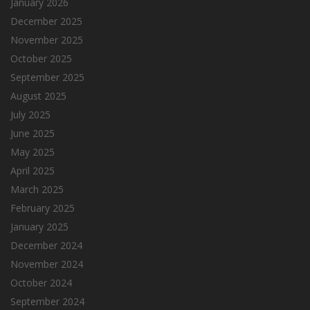
January 2026
December 2025
November 2025
October 2025
September 2025
August 2025
July 2025
June 2025
May 2025
April 2025
March 2025
February 2025
January 2025
December 2024
November 2024
October 2024
September 2024