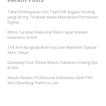
Tabel Pembayaran Slot Tapir328: Bagian Penting
yang Sering Terlewat dalam Memahami Permainan
Digital
Mitos Taruhan Maksimal Bikin Cepat Maxwin
Habanero di Slot
Trik Anti Rungkad Main Koi Gate Rejekibet Spesial
Akhir Pekan
Gameplay Four Divine Beasts Habanero Paling Epic
di Slot
Alasan Pemain Profesional Indonesia Lebih Pilih
Slot Dibanding Platform Lain