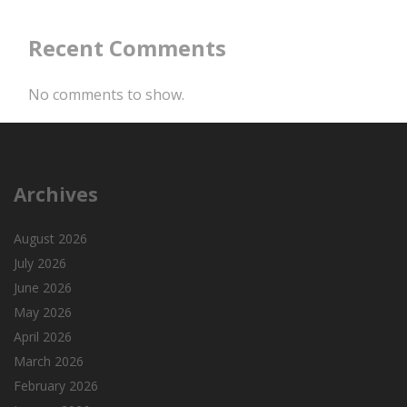
Recent Comments
No comments to show.
Archives
August 2026
July 2026
June 2026
May 2026
April 2026
March 2026
February 2026