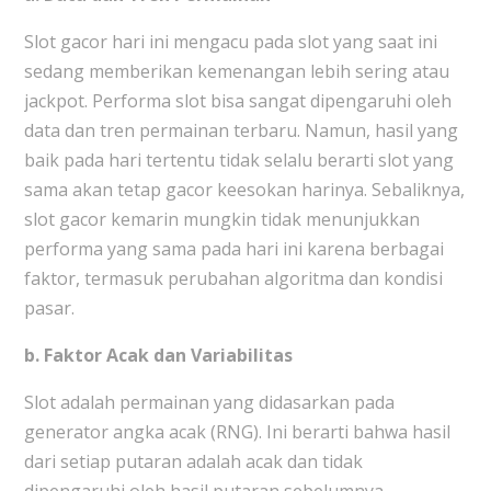
Slot gacor hari ini mengacu pada slot yang saat ini
sedang memberikan kemenangan lebih sering atau
jackpot. Performa slot bisa sangat dipengaruhi oleh
data dan tren permainan terbaru. Namun, hasil yang
baik pada hari tertentu tidak selalu berarti slot yang
sama akan tetap gacor keesokan harinya. Sebaliknya,
slot gacor kemarin mungkin tidak menunjukkan
performa yang sama pada hari ini karena berbagai
faktor, termasuk perubahan algoritma dan kondisi
pasar.
b. Faktor Acak dan Variabilitas
Slot adalah permainan yang didasarkan pada
generator angka acak (RNG). Ini berarti bahwa hasil
dari setiap putaran adalah acak dan tidak