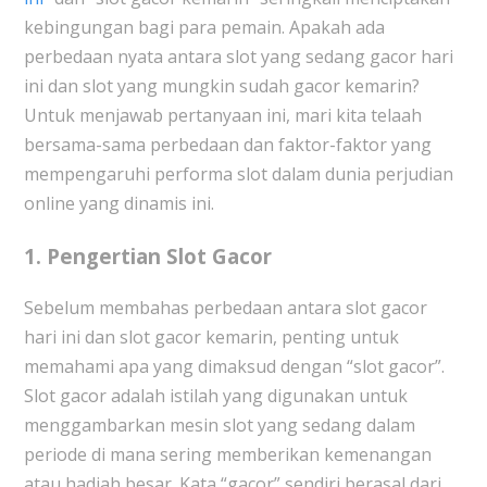
kebingungan bagi para pemain. Apakah ada
perbedaan nyata antara slot yang sedang gacor hari
ini dan slot yang mungkin sudah gacor kemarin?
Untuk menjawab pertanyaan ini, mari kita telaah
bersama-sama perbedaan dan faktor-faktor yang
mempengaruhi performa slot dalam dunia perjudian
online yang dinamis ini.
1. Pengertian Slot Gacor
Sebelum membahas perbedaan antara slot gacor
hari ini dan slot gacor kemarin, penting untuk
memahami apa yang dimaksud dengan “slot gacor”.
Slot gacor adalah istilah yang digunakan untuk
menggambarkan mesin slot yang sedang dalam
periode di mana sering memberikan kemenangan
atau hadiah besar. Kata “gacor” sendiri berasal dari