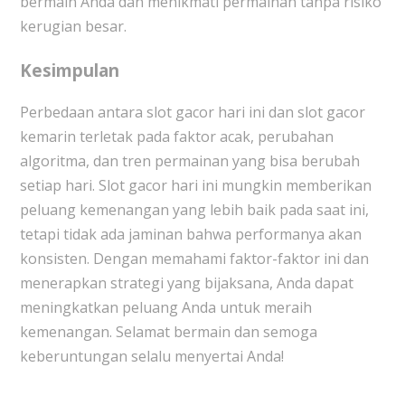
bermain Anda dan menikmati permainan tanpa risiko
kerugian besar.
Kesimpulan
Perbedaan antara slot gacor hari ini dan slot gacor
kemarin terletak pada faktor acak, perubahan
algoritma, dan tren permainan yang bisa berubah
setiap hari. Slot gacor hari ini mungkin memberikan
peluang kemenangan yang lebih baik pada saat ini,
tetapi tidak ada jaminan bahwa performanya akan
konsisten. Dengan memahami faktor-faktor ini dan
menerapkan strategi yang bijaksana, Anda dapat
meningkatkan peluang Anda untuk meraih
kemenangan. Selamat bermain dan semoga
keberuntungan selalu menyertai Anda!