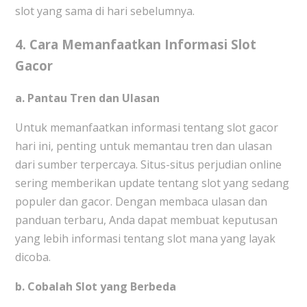
slot yang sama di hari sebelumnya.
4. Cara Memanfaatkan Informasi Slot
Gacor
a. Pantau Tren dan Ulasan
Untuk memanfaatkan informasi tentang slot gacor
hari ini, penting untuk memantau tren dan ulasan
dari sumber terpercaya. Situs-situs perjudian online
sering memberikan update tentang slot yang sedang
populer dan gacor. Dengan membaca ulasan dan
panduan terbaru, Anda dapat membuat keputusan
yang lebih informasi tentang slot mana yang layak
dicoba.
b. Cobalah Slot yang Berbeda