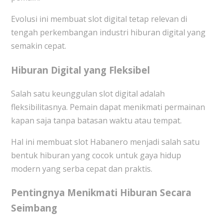
Evolusi ini membuat slot digital tetap relevan di
tengah perkembangan industri hiburan digital yang
semakin cepat.
Hiburan Digital yang Fleksibel
Salah satu keunggulan slot digital adalah
fleksibilitasnya. Pemain dapat menikmati permainan
kapan saja tanpa batasan waktu atau tempat.
Hal ini membuat slot Habanero menjadi salah satu
bentuk hiburan yang cocok untuk gaya hidup
modern yang serba cepat dan praktis.
Pentingnya Menikmati Hiburan Secara
Seimbang