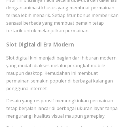
Fitur ini biasanya hadir secara tiba-tiba dan dikemas
dengan animasi khusus yang membuat permainan
terasa lebih menarik. Setiap fitur bonus memberikan
sensasi berbeda yang membuat pemain tetap
tertarik untuk melanjutkan permainan.
Slot Digital di Era Modern
Slot digital kini menjadi bagian dari hiburan modern
yang mudah diakses melalui perangkat mobile
maupun desktop. Kemudahan ini membuat
permainan semakin populer di berbagai kalangan
pengguna internet.
Desain yang responsif memungkinkan permainan
tetap berjalan lancar di berbagai ukuran layar tanpa
mengurangi kualitas visual maupun gameplay.