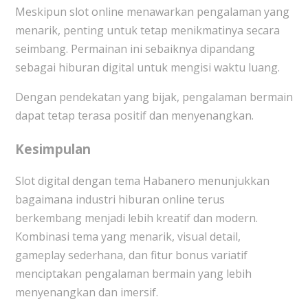
Meskipun slot online menawarkan pengalaman yang
menarik, penting untuk tetap menikmatinya secara
seimbang. Permainan ini sebaiknya dipandang
sebagai hiburan digital untuk mengisi waktu luang.
Dengan pendekatan yang bijak, pengalaman bermain
dapat tetap terasa positif dan menyenangkan.
Kesimpulan
Slot digital dengan tema Habanero menunjukkan
bagaimana industri hiburan online terus
berkembang menjadi lebih kreatif dan modern.
Kombinasi tema yang menarik, visual detail,
gameplay sederhana, dan fitur bonus variatif
menciptakan pengalaman bermain yang lebih
menyenangkan dan imersif.