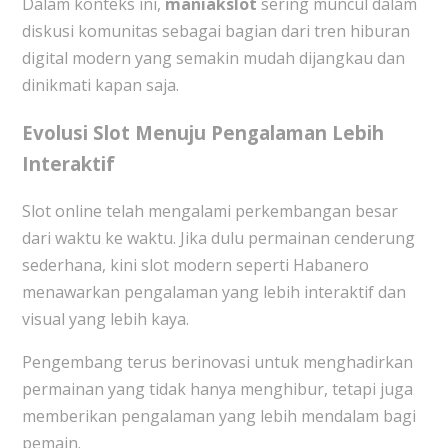
Dalam konteks ini,
maniakslot
sering muncul dalam
diskusi komunitas sebagai bagian dari tren hiburan
digital modern yang semakin mudah dijangkau dan
dinikmati kapan saja.
Evolusi Slot Menuju Pengalaman Lebih
Interaktif
Slot online telah mengalami perkembangan besar
dari waktu ke waktu. Jika dulu permainan cenderung
sederhana, kini slot modern seperti Habanero
menawarkan pengalaman yang lebih interaktif dan
visual yang lebih kaya.
Pengembang terus berinovasi untuk menghadirkan
permainan yang tidak hanya menghibur, tetapi juga
memberikan pengalaman yang lebih mendalam bagi
pemain.