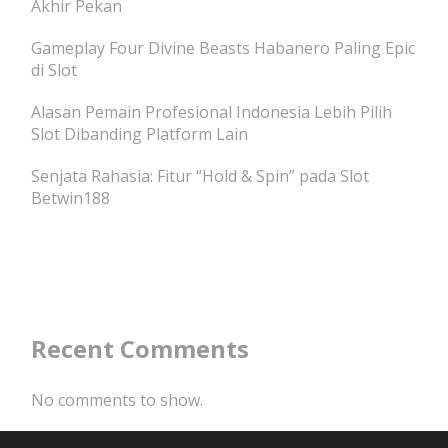
Akhir Pekan
Gameplay Four Divine Beasts Habanero Paling Epic
di Slot
Alasan Pemain Profesional Indonesia Lebih Pilih
Slot Dibanding Platform Lain
Senjata Rahasia: Fitur “Hold & Spin” pada Slot
Betwin188
Recent Comments
No comments to show.