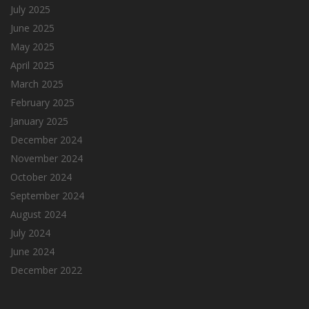
July 2025
June 2025
May 2025
April 2025
March 2025
February 2025
January 2025
December 2024
November 2024
October 2024
September 2024
August 2024
July 2024
June 2024
December 2022