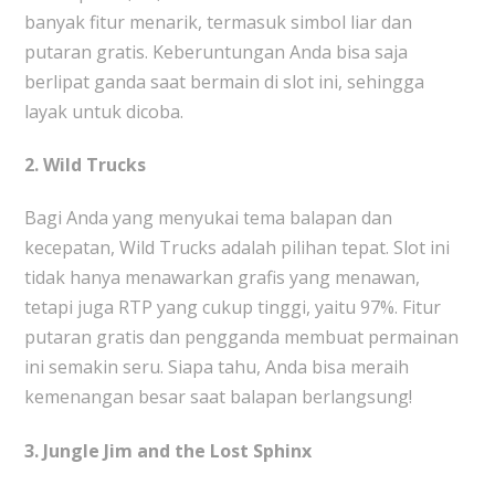
banyak fitur menarik, termasuk simbol liar dan
putaran gratis. Keberuntungan Anda bisa saja
berlipat ganda saat bermain di slot ini, sehingga
layak untuk dicoba.
2.
Wild Trucks
Bagi Anda yang menyukai tema balapan dan
kecepatan, Wild Trucks adalah pilihan tepat. Slot ini
tidak hanya menawarkan grafis yang menawan,
tetapi juga RTP yang cukup tinggi, yaitu 97%. Fitur
putaran gratis dan pengganda membuat permainan
ini semakin seru. Siapa tahu, Anda bisa meraih
kemenangan besar saat balapan berlangsung!
3.
Jungle Jim and the Lost Sphinx