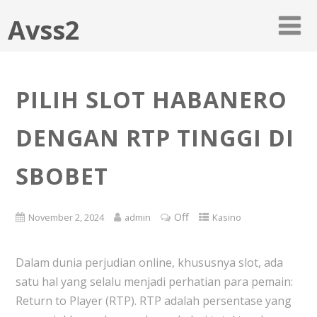
Avss2
PILIH SLOT HABANERO
DENGAN RTP TINGGI DI
SBOBET
Off
November 2, 2024
admin
Kasino
Dalam dunia perjudian online, khususnya slot, ada
satu hal yang selalu menjadi perhatian para pemain:
Return to Player (RTP). RTP adalah persentase yang