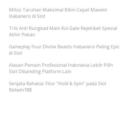
Mitos Taruhan Maksimal Bikin Cepat Maxwin
Habanero di Slot
Trik Anti Rungkad Main Koi Gate Rejekibet Spesial
Akhir Pekan
Gameplay Four Divine Beasts Habanero Paling Epic
di Slot
Alasan Pemain Profesional Indonesia Lebih Pilih
Slot Dibanding Platform Lain
Senjata Rahasia: Fitur “Hold & Spin” pada Slot
Betwin188