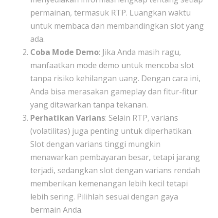
permainan, termasuk RTP. Luangkan waktu
untuk membaca dan membandingkan slot yang
ada.
Coba Mode Demo
: Jika Anda masih ragu,
manfaatkan mode demo untuk mencoba slot
tanpa risiko kehilangan uang. Dengan cara ini,
Anda bisa merasakan gameplay dan fitur-fitur
yang ditawarkan tanpa tekanan.
Perhatikan Varians
: Selain RTP, varians
(volatilitas) juga penting untuk diperhatikan.
Slot dengan varians tinggi mungkin
menawarkan pembayaran besar, tetapi jarang
terjadi, sedangkan slot dengan varians rendah
memberikan kemenangan lebih kecil tetapi
lebih sering. Pilihlah sesuai dengan gaya
bermain Anda.