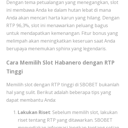
Dengan tema petualangan yang menegangkan, slot
ini membawa Anda ke dalam hutan lebat di mana
Anda akan mencari harta karun yang hilang. Dengan
RTP 96,3%, slot ini menawarkan peluang bagus
untuk mendapatkan kemenangan. Fitur bonus yang
melimpah akan meningkatkan keseruan saat Anda
berupaya menemukan sphinx yang legendaris.
Cara Memilih Slot Habanero dengan RTP
Tinggi
Memilih slot dengan RTP tinggi di SBOBET bukanlah
hal yang sulit. Berikut adalah beberapa tips yang
dapat membantu Anda:
Lakukan Riset
: Sebelum memilih slot, lakukan
riset tentang RTP yang ditawarkan. SBOBET
menyediakan informasi lengkap tentang setiap