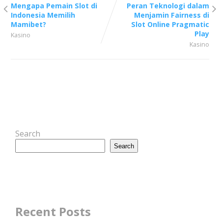
Mengapa Pemain Slot di
Peran Teknologi dalam
Indonesia Memilih
Menjamin Fairness di
Mamibet?
Slot Online Pragmatic
Play
Kasino
Kasino
Search
Search
Recent Posts