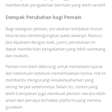
memberikan pengalaman bermain yang lebih variatif.
Dampak Perubahan bagi Pemain
Bagi sebagian pemain, perubahan kebijakan bonus
bisa terasa membingungkan pada awalnya. Namun,
jika dipahami dengan baik, justru perubahan ini
dapat memberikan pengalaman yang lebih seimbang
dan realistis.
Pemain kini lebih didorong untuk memahami syarat
dan ketentuan sebelum memanfaatkan bonus. Hal ini
membantu mengurangi kesalahpahaman yang
sering terjadi sebelumnya. Selain itu, sistem yang
lebih transparan juga membuat pemain merasa lebih
aman dan percaya terhadap platform yang mereka
gunakan.