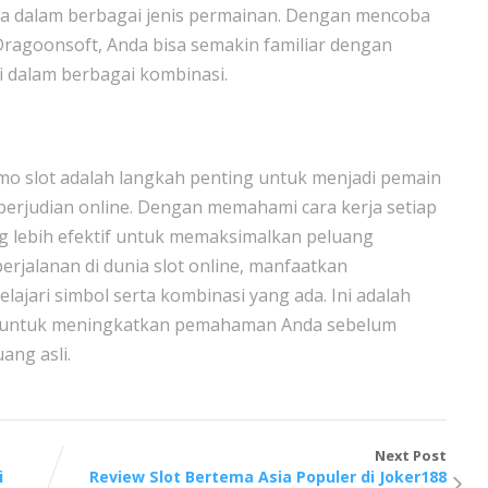
ja dalam berbagai jenis permainan. Dengan mencoba
Dragoonsoft, Anda bisa semakin familiar dengan
i dalam berbagai kombinasi.
o slot adalah langkah penting untuk menjadi pemain
 perjudian online. Dengan memahami cara kerja setiap
g lebih efektif untuk memaksimalkan peluang
erjalanan di dunia slot online, manfaatkan
lajari simbol serta kombinasi yang ada. Ini adalah
o untuk meningkatkan pemahaman Anda sebelum
ng asli.
Next Post
i
Review Slot Bertema Asia Populer di Joker188