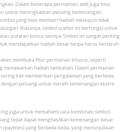
gkan. Dalam beberapa permainan, wild juga bisa
an untuk meningkatkan peluang kemenangan.
 simbol yang bisa memberi hadiah meskipun tidak
ungan. Biasanya, simbol scatter ini berfungsi untuk
 atau putaran bonus lainnya. Simbol ini sangat penting
uk mendapatkan hadiah besar tanpa harus bertaruh
akan membuka fitur permainan khusus, seperti
ng menawarkan hadiah tambahan. Dalam permainan
 sering kali memberikan pengalaman yang berbeda,
u dengan peluang untuk meraih kemenangan ekstra.
ting juga untuk memahami cara kombinasi simbol-
l yang tepat dapat menghasilkan kemenangan besar.
an (paylines) yang berbeda-beda, yang menunjukkan