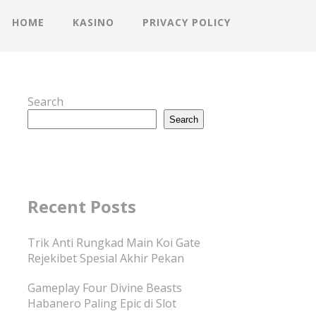
HOME
KASINO
PRIVACY POLICY
Search
Search
Recent Posts
Trik Anti Rungkad Main Koi Gate
Rejekibet Spesial Akhir Pekan
Gameplay Four Divine Beasts
Habanero Paling Epic di Slot