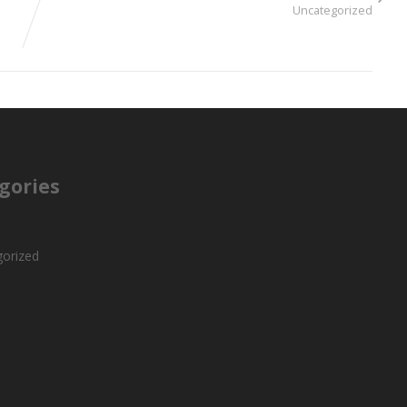
Uncategorized
gories
orized