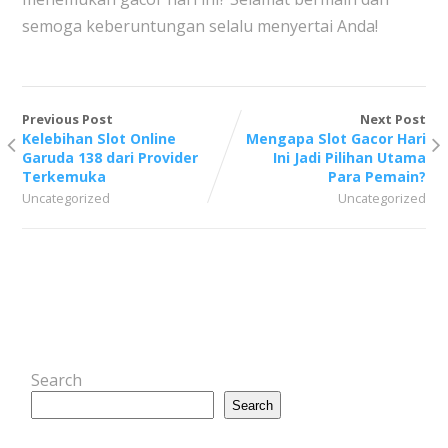
semoga keberuntungan selalu menyertai Anda!
Previous Post
Next Post
Kelebihan Slot Online
Mengapa Slot Gacor Hari
Garuda 138 dari Provider
Ini Jadi Pilihan Utama
Terkemuka
Para Pemain?
Uncategorized
Uncategorized
Search
Search