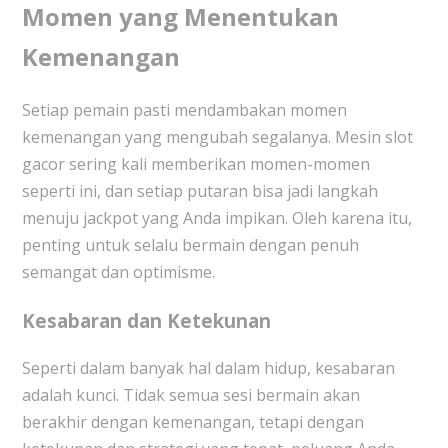
Momen yang Menentukan
Kemenangan
Setiap pemain pasti mendambakan momen
kemenangan yang mengubah segalanya. Mesin slot
gacor sering kali memberikan momen-momen
seperti ini, dan setiap putaran bisa jadi langkah
menuju jackpot yang Anda impikan. Oleh karena itu,
penting untuk selalu bermain dengan penuh
semangat dan optimisme.
Kesabaran dan Ketekunan
Seperti dalam banyak hal dalam hidup, kesabaran
adalah kunci. Tidak semua sesi bermain akan
berakhir dengan kemenangan, tetapi dengan