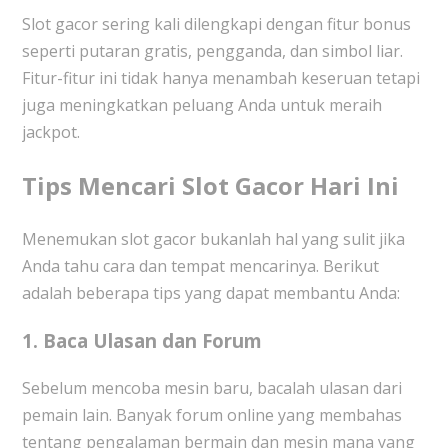
Slot gacor sering kali dilengkapi dengan fitur bonus
seperti putaran gratis, pengganda, dan simbol liar.
Fitur-fitur ini tidak hanya menambah keseruan tetapi
juga meningkatkan peluang Anda untuk meraih
jackpot.
Tips Mencari Slot Gacor Hari Ini
Menemukan slot gacor bukanlah hal yang sulit jika
Anda tahu cara dan tempat mencarinya. Berikut
adalah beberapa tips yang dapat membantu Anda:
1. Baca Ulasan dan Forum
Sebelum mencoba mesin baru, bacalah ulasan dari
pemain lain. Banyak forum online yang membahas
tentang pengalaman bermain dan mesin mana yang