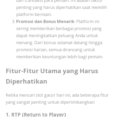
dan transaksi para pemain. Ini adalah faktor
penting yang harus diperhatikan saat memilih
platform bermain.
Promosi dan Bonus Menarik
: Platform ini
sering memberikan berbagai promosi yang
dapat meningkatkan peluang Anda untuk
menang. Dari bonus selamat datang hingga
promosi harian, semua dirancang untuk
memberikan keuntungan lebih bagi pemain.
Fitur-Fitur Utama yang Harus
Diperhatikan
Ketika mencari slot gacor hari ini, ada beberapa fitur
yang sangat penting untuk dipertimbangkan:
1. RTP (Return to Player)