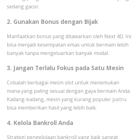
sedang gacor.
2. Gunakan Bonus dengan Bijak
Manfaatkan bonus yang ditawarkan oleh Next 4D. Ini
bisa menjadi kesempatan emas untuk bermain lebih
banyak tanpa mengeluarkan banyak modal.
3. Jangan Terlalu Fokus pada Satu Mesin
Cobalah berbagai mesin slot untuk menemukan
mana yang paling sesuai dengan gaya bermain Anda.
Kadang-kadang, mesin yang kurang populer justru
bisa memberikan hasil yang lebih baik.
4. Kelola Bankroll Anda
Strategi pengelolaan bankroll yang baik sangat