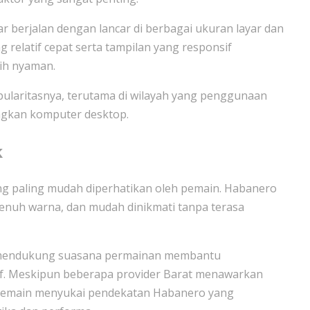
 berjalan dengan lancar di berbagai ukuran layar dan
 relatif cepat serta tampilan yang responsif
ih nyaman.
opularitasnya, terutama di wilayah yang penggunaan
ingkan komputer desktop.
k
yang paling mudah diperhatikan oleh pemain. Habanero
penuh warna, dan mudah dinikmati tanpa terasa
g mendukung suasana permainan membantu
if. Meskipun beberapa provider Barat menawarkan
ak pemain menyukai pendekatan Habanero yang