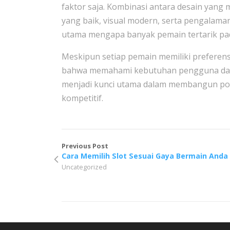
faktor saja. Kombinasi antara desain yan
yang baik, visual modern, serta pengalam
utama mengapa banyak pemain tertarik pa
Meskipun setiap pemain memiliki preferen
bahwa memahami kebutuhan pengguna dan
menjadi kunci utama dalam membangun popul
kompetitif.
Previous Post
Cara Memilih Slot Sesuai Gaya Bermain Anda
Uncategorized