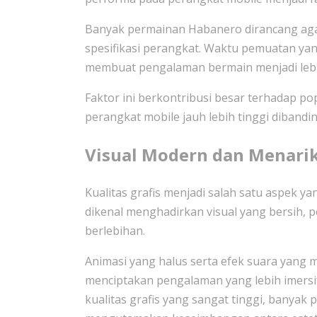
Banyak permainan Habanero dirancang agar
spesifikasi perangkat. Waktu pemuatan yang
membuat pengalaman bermain menjadi leb
Faktor ini berkontribusi besar terhadap p
perangkat mobile jauh lebih tinggi diband
Visual Modern dan Menari
Kualitas grafis menjadi salah satu aspek 
dikenal menghadirkan visual yang bersih, 
berlebihan.
Animasi yang halus serta efek suara yan
menciptakan pengalaman yang lebih imers
kualitas grafis yang sangat tinggi, bany