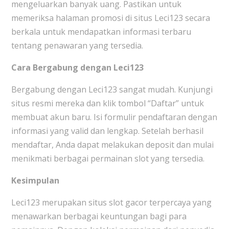
mengeluarkan banyak uang.
Pastikan untuk
memeriksa halaman promosi di situs Leci123 secara
berkala untuk mendapatkan informasi terbaru
tentang penawaran yang tersedia.
Cara Bergabung dengan Leci123
Bergabung dengan Leci123 sangat mudah.
Kunjungi
situs resmi mereka dan klik tombol “Daftar” untuk
membuat akun baru.
Isi formulir pendaftaran dengan
informasi yang valid dan lengkap.
Setelah berhasil
mendaftar, Anda dapat melakukan deposit dan mulai
menikmati berbagai permainan slot yang tersedia.
Kesimpulan
Leci123 merupakan situs slot gacor terpercaya yang
menawarkan berbagai keuntungan bagi para