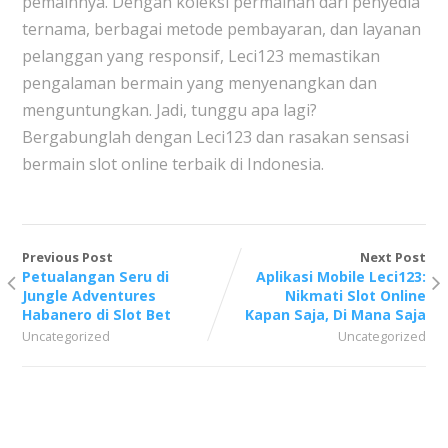
pemainnya.
Dengan koleksi permainan dari penyedia
ternama, berbagai metode pembayaran, dan layanan
pelanggan yang responsif, Leci123 memastikan
pengalaman bermain yang menyenangkan dan
menguntungkan.
Jadi, tunggu apa lagi?
Bergabunglah dengan Leci123 dan rasakan sensasi
bermain slot online terbaik di Indonesia.
Previous Post
Next Post
Petualangan Seru di
Aplikasi Mobile Leci123:
Jungle Adventures
Nikmati Slot Online
Habanero di Slot Bet
Kapan Saja, Di Mana Saja
Uncategorized
Uncategorized