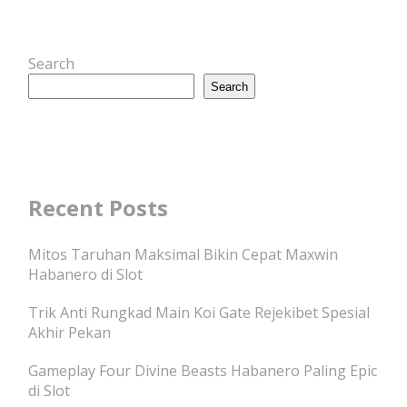
Search
Search
Recent Posts
Mitos Taruhan Maksimal Bikin Cepat Maxwin
Habanero di Slot
Trik Anti Rungkad Main Koi Gate Rejekibet Spesial
Akhir Pekan
Gameplay Four Divine Beasts Habanero Paling Epic
di Slot