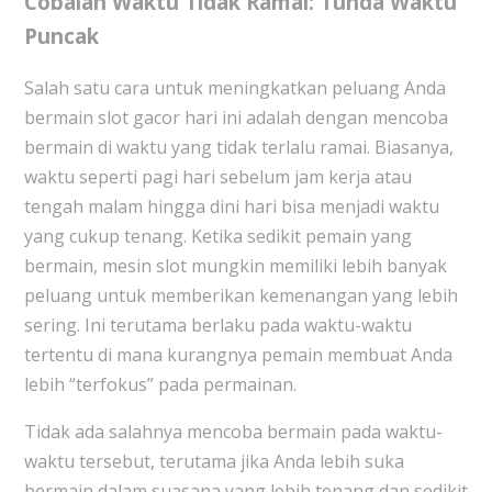
Cobalah Waktu Tidak Ramai: Tunda Waktu
Puncak
Salah satu cara untuk meningkatkan peluang Anda
bermain slot gacor hari ini adalah dengan mencoba
bermain di waktu yang tidak terlalu ramai. Biasanya,
waktu seperti pagi hari sebelum jam kerja atau
tengah malam hingga dini hari bisa menjadi waktu
yang cukup tenang. Ketika sedikit pemain yang
bermain, mesin slot mungkin memiliki lebih banyak
peluang untuk memberikan kemenangan yang lebih
sering. Ini terutama berlaku pada waktu-waktu
tertentu di mana kurangnya pemain membuat Anda
lebih “terfokus” pada permainan.
Tidak ada salahnya mencoba bermain pada waktu-
waktu tersebut, terutama jika Anda lebih suka
bermain dalam suasana yang lebih tenang dan sedikit