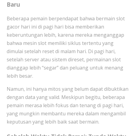
Baru
Beberapa pemain berpendapat bahwa bermain slot
gacor hari ini di pagi hari bisa memberikan
keberuntungan lebih, karena mereka menganggap
bahwa mesin slot memiliki siklus tertentu yang
dimulai setelah reset di malam hari. Di pagi hari,
setelah server atau sistem direset, permainan slot
dianggap lebih “segar” dan peluang untuk menang
lebih besar.
Namun, ini hanya mitos yang belum dapat dibuktikan
dengan data yang valid. Meskipun begitu, beberapa
pemain merasa lebih fokus dan tenang di pagi hari,
yang mungkin membantu mereka dalam mengambil
keputusan yang lebih baik saat bermain.