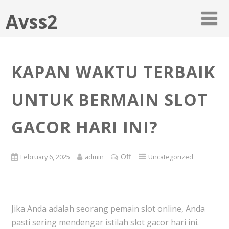
Avss2
KAPAN WAKTU TERBAIK
UNTUK BERMAIN SLOT
GACOR HARI INI?
Off
February 6, 2025
admin
Uncategorized
Jika Anda adalah seorang pemain slot online, Anda
pasti sering mendengar istilah slot gacor hari ini.