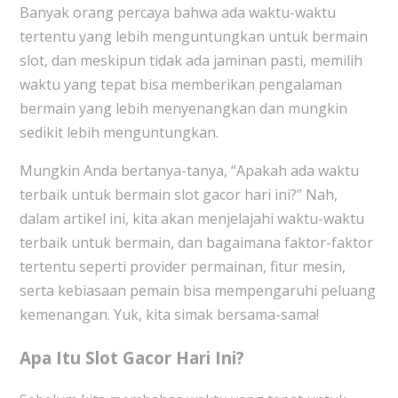
Banyak orang percaya bahwa ada waktu-waktu
tertentu yang lebih menguntungkan untuk bermain
slot, dan meskipun tidak ada jaminan pasti, memilih
waktu yang tepat bisa memberikan pengalaman
bermain yang lebih menyenangkan dan mungkin
sedikit lebih menguntungkan.
Mungkin Anda bertanya-tanya, “Apakah ada waktu
terbaik untuk bermain slot gacor hari ini?” Nah,
dalam artikel ini, kita akan menjelajahi waktu-waktu
terbaik untuk bermain, dan bagaimana faktor-faktor
tertentu seperti provider permainan, fitur mesin,
serta kebiasaan pemain bisa mempengaruhi peluang
kemenangan. Yuk, kita simak bersama-sama!
Apa Itu Slot Gacor Hari Ini?