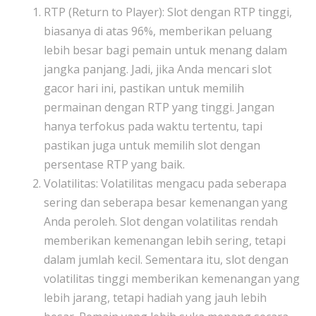
RTP (Return to Player): Slot dengan RTP tinggi,
biasanya di atas 96%, memberikan peluang
lebih besar bagi pemain untuk menang dalam
jangka panjang. Jadi, jika Anda mencari slot
gacor hari ini, pastikan untuk memilih
permainan dengan RTP yang tinggi. Jangan
hanya terfokus pada waktu tertentu, tapi
pastikan juga untuk memilih slot dengan
persentase RTP yang baik.
Volatilitas: Volatilitas mengacu pada seberapa
sering dan seberapa besar kemenangan yang
Anda peroleh. Slot dengan volatilitas rendah
memberikan kemenangan lebih sering, tetapi
dalam jumlah kecil. Sementara itu, slot dengan
volatilitas tinggi memberikan kemenangan yang
lebih jarang, tetapi hadiah yang jauh lebih