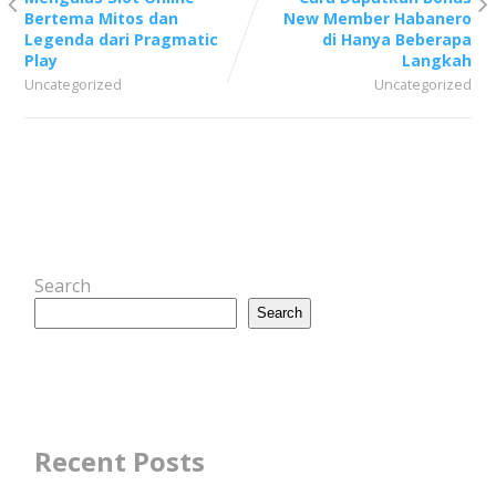
Bertema Mitos dan
New Member Habanero
Legenda dari Pragmatic
di Hanya Beberapa
Play
Langkah
Uncategorized
Uncategorized
Search
Search
Recent Posts