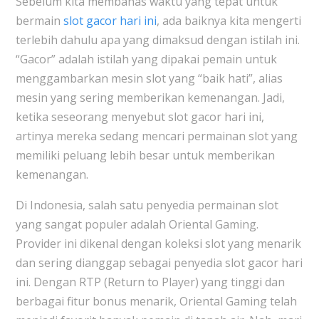
Sebelum kita membahas waktu yang tepat untuk
bermain
slot gacor hari ini
, ada baiknya kita mengerti
terlebih dahulu apa yang dimaksud dengan istilah ini.
“Gacor” adalah istilah yang dipakai pemain untuk
menggambarkan mesin slot yang “baik hati”, alias
mesin yang sering memberikan kemenangan. Jadi,
ketika seseorang menyebut slot gacor hari ini,
artinya mereka sedang mencari permainan slot yang
memiliki peluang lebih besar untuk memberikan
kemenangan.
Di Indonesia, salah satu penyedia permainan slot
yang sangat populer adalah Oriental Gaming.
Provider ini dikenal dengan koleksi slot yang menarik
dan sering dianggap sebagai penyedia slot gacor hari
ini. Dengan RTP (Return to Player) yang tinggi dan
berbagai fitur bonus menarik, Oriental Gaming telah