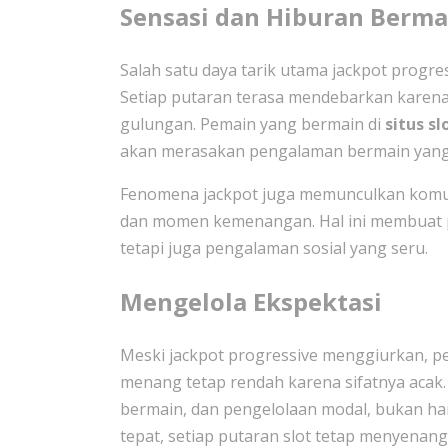
Sensasi dan Hiburan Berma
Salah satu daya tarik utama jackpot progr
Setiap putaran terasa mendebarkan karena
gulungan. Pemain yang bermain di
situs sl
akan merasakan pengalaman bermain yang 
Fenomena jackpot juga memunculkan komuni
dan momen kemenangan. Hal ini membuat per
tetapi juga pengalaman sosial yang seru.
Mengelola Ekspektasi
Meski jackpot progressive menggiurkan, pen
menang tetap rendah karena sifatnya acak. 
bermain, dan pengelolaan modal, bukan ha
tepat, setiap putaran slot tetap menyena