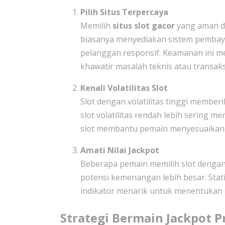
Pilih Situs Terpercaya
Memilih
situs slot gacor
yang aman da
biasanya menyediakan sistem pembaya
pelanggan responsif. Keamanan ini m
khawatir masalah teknis atau transaks
Kenali Volatilitas Slot
Slot dengan volatilitas tinggi membe
slot volatilitas rendah lebih sering
slot membantu pemain menyesuaikan s
Amati Nilai Jackpot
Beberapa pemain memilih slot dengan 
potensi kemenangan lebih besar. Stat
indikator menarik untuk menentukan 
Strategi Bermain Jackpot P