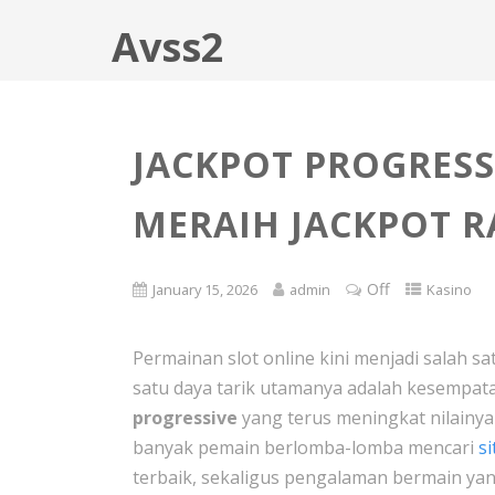
Avss2
JACKPOT PROGRESSI
MERAIH JACKPOT R
Off
January 15, 2026
admin
Kasino
Permainan slot online kini menjadi salah sat
satu daya tarik utamanya adalah kesempata
progressive
yang terus meningkat nilainya
banyak pemain berlomba-lomba mencari
si
terbaik, sekaligus pengalaman bermain y