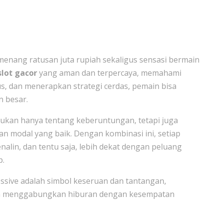
enang ratusan juta rupiah sekaligus sensasi bermain
slot gacor
yang aman dan terpercaya, memahami
us, dan menerapkan strategi cerdas, pemain bisa
 besar.
ukan hanya tentang keberuntungan, tetapi juga
an modal yang baik. Dengan kombinasi ini, setiap
nalin, dan tentu saja, lebih dekat dengan peluang
p.
essive adalah simbol keseruan dan tantangan,
bisa menggabungkan hiburan dengan kesempatan