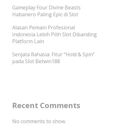
Gameplay Four Divine Beasts
Habanero Paling Epic di Slot
Alasan Pemain Profesional
Indonesia Lebih Pilih Slot Dibanding
Platform Lain
Senjata Rahasia: Fitur “Hold & Spin”
pada Slot Betwin188
Recent Comments
No comments to show.