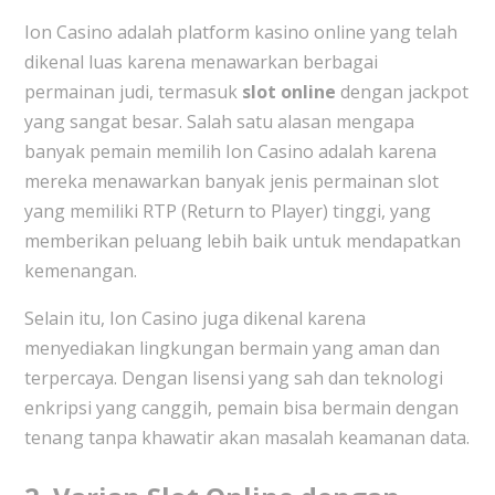
Ion Casino adalah platform kasino online yang telah
dikenal luas karena menawarkan berbagai
permainan judi, termasuk
slot online
dengan jackpot
yang sangat besar. Salah satu alasan mengapa
banyak pemain memilih Ion Casino adalah karena
mereka menawarkan banyak jenis permainan slot
yang memiliki RTP (Return to Player) tinggi, yang
memberikan peluang lebih baik untuk mendapatkan
kemenangan.
Selain itu, Ion Casino juga dikenal karena
menyediakan lingkungan bermain yang aman dan
terpercaya. Dengan lisensi yang sah dan teknologi
enkripsi yang canggih, pemain bisa bermain dengan
tenang tanpa khawatir akan masalah keamanan data.