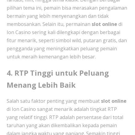
pilihan tema ini, pemain bisa merasakan pengalaman
bermain yang lebih menyenangkan dan tidak
membosankan. Selain itu, permainan
slot online
di
Ion Casino sering kali dilengkapi dengan berbagai
fitur menarik, seperti simbol wild, putaran gratis, dan
pengganda yang meningkatkan peluang pemain
untuk meraih kemenangan lebih besar.
4. RTP Tinggi untuk Peluang
Menang Lebih Baik
Salah satu faktor penting yang membuat
slot online
di Ion Casino sangat menarik adalah tingkat RTP
yang relatif tinggi. RTP adalah persentase dari total
taruhan yang akan dikembalikan kepada pemain
dalam jangka waktu yang panjang. Semakin tinggi