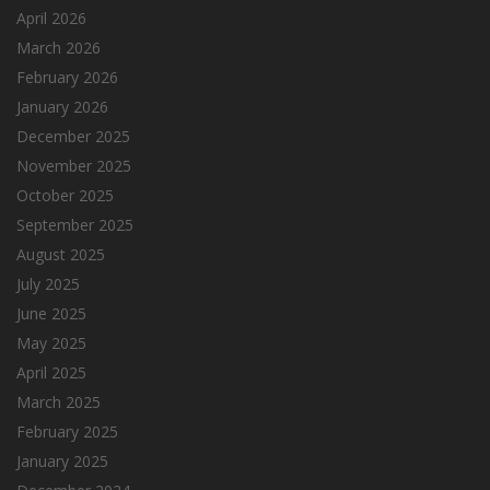
April 2026
March 2026
February 2026
January 2026
December 2025
November 2025
October 2025
September 2025
August 2025
July 2025
June 2025
May 2025
April 2025
March 2025
February 2025
January 2025