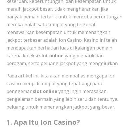
keseruan, keberuntungan, dan kesempatan untuk
meraih jackpot besar, tidak mengherankan jika
banyak pemain tertarik untuk mencoba peruntungan
mereka. Salah satu tempat yang terkenal
menawarkan kesempatan untuk memenangkan
jackpot terbesar adalah Ion Casino. Kasino ini telah
mendapatkan perhatian luas di kalangan pemain
karena koleksi
slot online
yang menarik dan
beragam, serta peluang jackpot yang menggiurkan.
Pada artikel ini, kita akan membahas mengapa Ion
Casino menjadi tempat yang tepat bagi para
penggemar
slot online
yang ingin merasakan
pengalaman bermain yang lebih seru dan tentunya,
peluang untuk memenangkan jackpot yang besar.
1. Apa Itu Ion Casino?