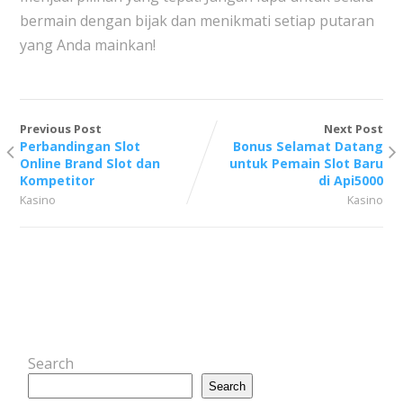
bermain dengan bijak dan menikmati setiap putaran
yang Anda mainkan!
Previous Post
Next Post
Perbandingan Slot
Bonus Selamat Datang
Online Brand Slot dan
untuk Pemain Slot Baru
Kompetitor
di Api5000
Kasino
Kasino
Search
Search