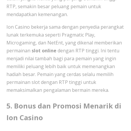
RTP, semakin besar peluang pemain untuk
mendapatkan kemenangan.
Ion Casino bekerja sama dengan penyedia perangkat
lunak terkemuka seperti Pragmatic Play,
Microgaming, dan NetEnt, yang dikenal memberikan
permainan
slot online
dengan RTP tinggi. Ini tentu
menjadi nilai tambah bagi para pemain yang ingin
memiliki peluang lebih baik untuk memenangkan
hadiah besar. Pemain yang cerdas selalu memilih
permainan slot dengan RTP tinggi untuk
memaksimalkan pengalaman bermain mereka.
5. Bonus dan Promosi Menarik di
Ion Casino