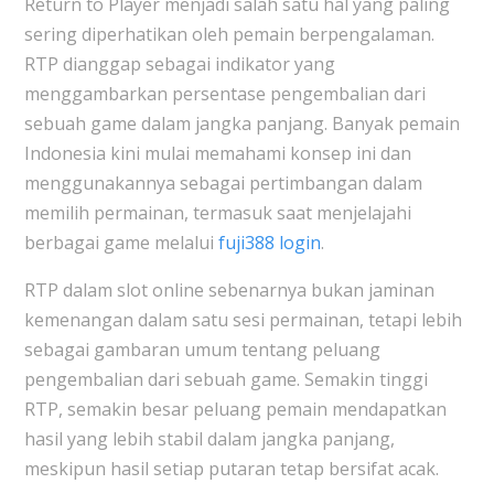
Return to Player menjadi salah satu hal yang paling
sering diperhatikan oleh pemain berpengalaman.
RTP dianggap sebagai indikator yang
menggambarkan persentase pengembalian dari
sebuah game dalam jangka panjang. Banyak pemain
Indonesia kini mulai memahami konsep ini dan
menggunakannya sebagai pertimbangan dalam
memilih permainan, termasuk saat menjelajahi
berbagai game melalui
fuji388 login
.
RTP dalam slot online sebenarnya bukan jaminan
kemenangan dalam satu sesi permainan, tetapi lebih
sebagai gambaran umum tentang peluang
pengembalian dari sebuah game. Semakin tinggi
RTP, semakin besar peluang pemain mendapatkan
hasil yang lebih stabil dalam jangka panjang,
meskipun hasil setiap putaran tetap bersifat acak.