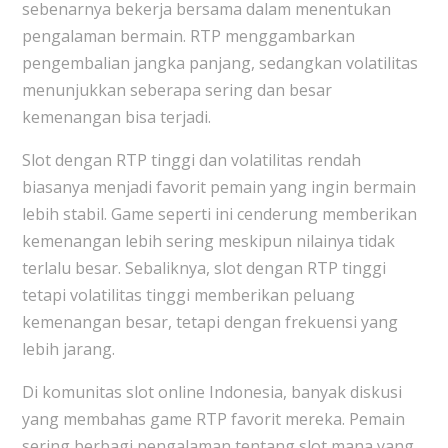
sebenarnya bekerja bersama dalam menentukan
pengalaman bermain. RTP menggambarkan
pengembalian jangka panjang, sedangkan volatilitas
menunjukkan seberapa sering dan besar
kemenangan bisa terjadi.
Slot dengan RTP tinggi dan volatilitas rendah
biasanya menjadi favorit pemain yang ingin bermain
lebih stabil. Game seperti ini cenderung memberikan
kemenangan lebih sering meskipun nilainya tidak
terlalu besar. Sebaliknya, slot dengan RTP tinggi
tetapi volatilitas tinggi memberikan peluang
kemenangan besar, tetapi dengan frekuensi yang
lebih jarang.
Di komunitas slot online Indonesia, banyak diskusi
yang membahas game RTP favorit mereka. Pemain
sering berbagi pengalaman tentang slot mana yang