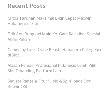
Recent Posts
Mitos Taruhan Maksimal Bikin Cepat Maxwin
Habanero di Slot
Trik Anti Rungkad Main Koi Gate Rejekibet Spesial
Akhir Pekan
Gameplay Four Divine Beasts Habanero Paling Epic
di Slot
Alasan Pemain Profesional Indonesia Lebih Pilih
Slot Dibanding Platform Lain
Senjata Rahasia: Fitur “Hold & Spin” pada Slot
Betwin188