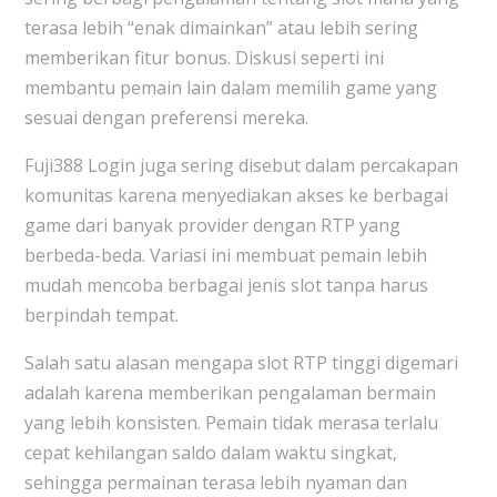
terasa lebih “enak dimainkan” atau lebih sering
memberikan fitur bonus. Diskusi seperti ini
membantu pemain lain dalam memilih game yang
sesuai dengan preferensi mereka.
Fuji388 Login juga sering disebut dalam percakapan
komunitas karena menyediakan akses ke berbagai
game dari banyak provider dengan RTP yang
berbeda-beda. Variasi ini membuat pemain lebih
mudah mencoba berbagai jenis slot tanpa harus
berpindah tempat.
Salah satu alasan mengapa slot RTP tinggi digemari
adalah karena memberikan pengalaman bermain
yang lebih konsisten. Pemain tidak merasa terlalu
cepat kehilangan saldo dalam waktu singkat,
sehingga permainan terasa lebih nyaman dan