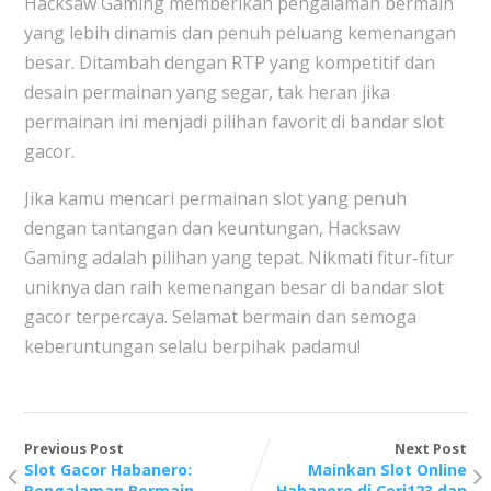
Hacksaw Gaming memberikan pengalaman bermain
yang lebih dinamis dan penuh peluang kemenangan
besar. Ditambah dengan RTP yang kompetitif dan
desain permainan yang segar, tak heran jika
permainan ini menjadi pilihan favorit di bandar slot
gacor.
Jika kamu mencari permainan slot yang penuh
dengan tantangan dan keuntungan, Hacksaw
Gaming adalah pilihan yang tepat. Nikmati fitur-fitur
uniknya dan raih kemenangan besar di bandar slot
gacor terpercaya. Selamat bermain dan semoga
keberuntungan selalu berpihak padamu!
Previous Post
Next Post
Slot Gacor Habanero:
Mainkan Slot Online
Pengalaman Bermain
Habanero di Ceri123 dan