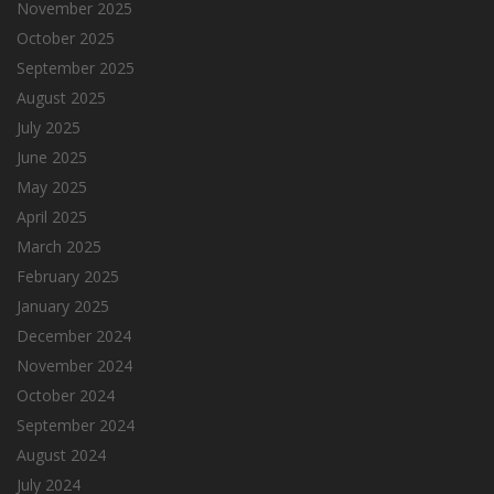
November 2025
October 2025
September 2025
August 2025
July 2025
June 2025
May 2025
April 2025
March 2025
February 2025
January 2025
December 2024
November 2024
October 2024
September 2024
August 2024
July 2024