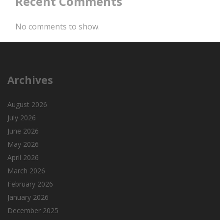
Recent Comments
No comments to show.
Archives
August 2026
July 2026
June 2026
May 2026
April 2026
March 2026
February 2026
January 2026
December 2025