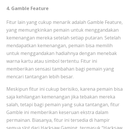
4. Gamble Feature
Fitur lain yang cukup menarik adalah Gamble Feature,
yang memungkinkan pemain untuk menggandakan
kemenangan mereka setelah setiap putaran. Setelah
mendapatkan kemenangan, pemain bisa memilih
untuk menggandakan hadiahnya dengan menebak
warna kartu atau simbol tertentu. Fitur ini
memberikan sensasi tambahan bagi pemain yang
mencari tantangan lebih besar.
Meskipun fitur ini cukup berisiko, karena pemain bisa
saja kehilangan kemenangan jika tebakan mereka
salah, tetapi bagi pemain yang suka tantangan, fitur
Gamble ini memberikan keseruan ekstra dalam
permainan. Biasanya, fitur ini tersedia di hampir
semua slot dari Hacksaw Gaming, termasuk “Hacksaw