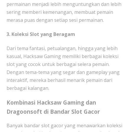
permainan menjadi lebih menguntungkan dan lebih
sering memberi kemenangan, membuat pemain
merasa puas dengan setiap sesi permainan.
3. Koleksi Slot yang Beragam
Dari tema fantasi, petualangan, hingga yang lebih
kasual, Hacksaw Gaming memiliki berbagai koleksi
slot yang cocok untuk berbagai selera pemain.
Dengan tema-tema yang segar dan gameplay yang
interaktif, mereka berhasil menarik pemain dari
berbagai kalangan.
Kombinasi Hacksaw Gaming dan
Dragoonsoft di Bandar Slot Gacor
Banyak bandar slot gacor yang menawarkan koleksi