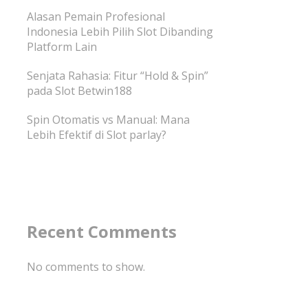
Alasan Pemain Profesional
Indonesia Lebih Pilih Slot Dibanding
Platform Lain
Senjata Rahasia: Fitur “Hold & Spin”
pada Slot Betwin188
Spin Otomatis vs Manual: Mana
Lebih Efektif di Slot parlay?
Recent Comments
No comments to show.