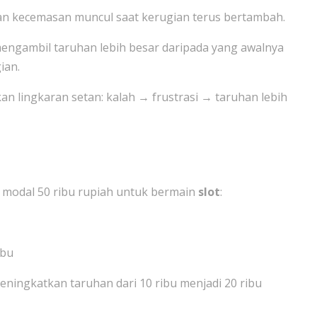
 dan kecemasan muncul saat kerugian terus bertambah.
mengambil taruhan lebih besar daripada yang awalnya
ian.
kan lingkaran setan: kalah → frustrasi → taruhan lebih
 modal 50 ribu rupiah untuk bermain
slot
:
ibu
ningkatkan taruhan dari 10 ribu menjadi 20 ribu