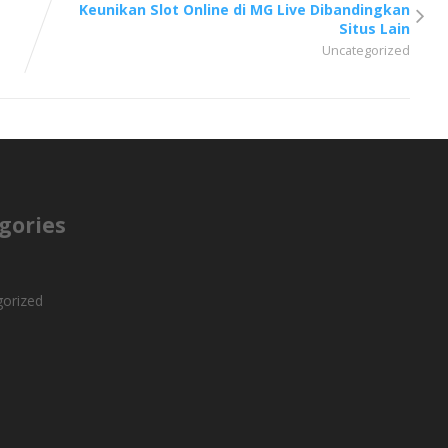
Keunikan Slot Online di MG Live Dibandingkan
Situs Lain
Uncategorized
gories
orized