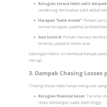
Kerugian terasa lebih sakit darip
cenderung merasakan sakit akibat ke
Harapan “balik modal”
: Pemain per
semua kerugian, padahal probabilitasn
Ilusi kontrol
: Pemain merasa mereka 
tertentu, padahal mesin acak.
Gabungan faktor ini membuat banyak pemain
merugi.
3. Dampak Chasing Losses 
Chasing losses tidak hanya menguras uang,
Kerugian finansial besar
: Taruhan 
risiko kehilangan saldo lebih tinggi.