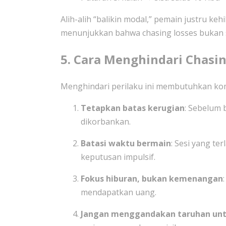
Alih-alih “balikin modal,” pemain justru keh
menunjukkan bahwa chasing losses bukan s
5. Cara Menghindari Chasin
Menghindari perilaku ini membutuhkan komb
Tetapkan batas kerugian
: Sebelum 
dikorbankan.
Batasi waktu bermain
: Sesi yang te
keputusan impulsif.
Fokus hiburan, bukan kemenangan
mendapatkan uang.
Jangan menggandakan taruhan unt