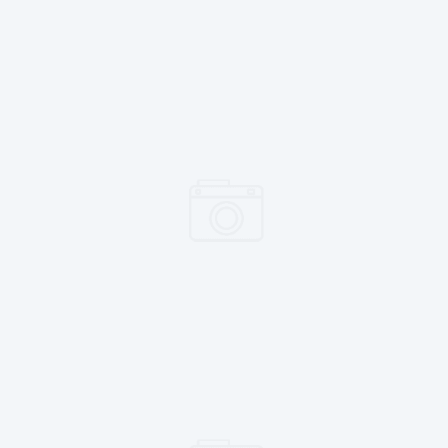
KEUNGGULAN BERMAIN DI
S
PLATFORM “SLOT” DIBANDINGKAN
K
R
SITUS LAIN
I