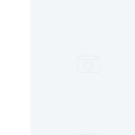
WAKTU TERBAIK MAIN: ANALISI
POLA AKTIVITAS DI LINK GACO
DARI DAFTAR KE JACKPOT:
PETUALANGAN SLOT HABANERO D