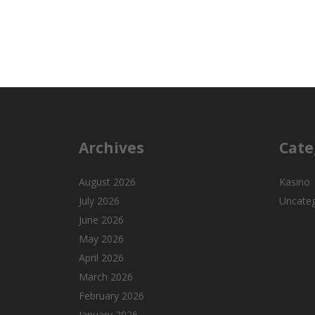
Posts
pagination
Archives
Cate
August 2026
Kasino
July 2026
Uncateg
June 2026
May 2026
April 2026
March 2026
February 2026
January 2026