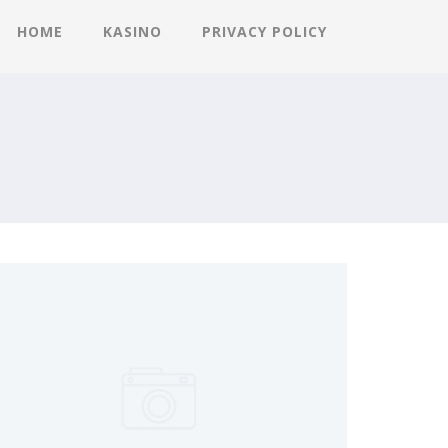
HOME
KASINO
PRIVACY POLICY
ENALI RTP: MEMILIH GAME SLOT
TERBAIK DI BADAK 138
ANGSUNG SPIN & MENANG DENGAN
BONUS DEPOSIT PERTAMA!